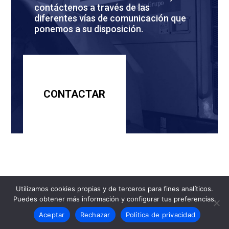
contáctenos a través de las
diferentes vías de comunicación que
ponemos a su disposición.
CONTACTAR
Utilizamos cookies propias y de terceros para fines analíticos.
Puedes obtener más información y configurar tus preferencias.
Evaristo Casariego S.A.
Aviso Legal
·
Política
de Privacidad
Aceptar
Rechazar
Política de privacidad