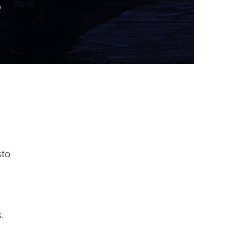
s
sto
.