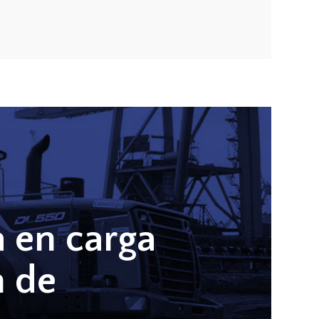
a en carga
n de